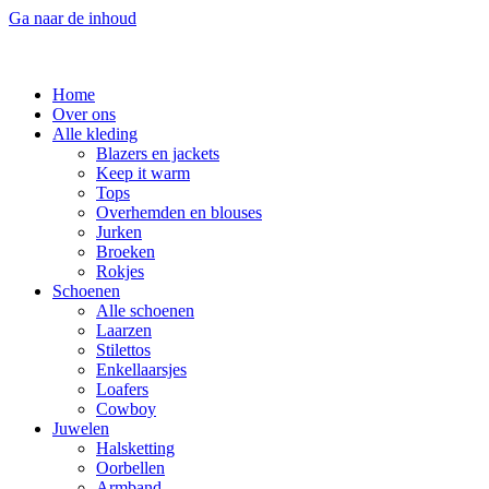
Ga naar de inhoud
Home
Over ons
Alle kleding
Blazers en jackets
Keep it warm
Tops
Overhemden en blouses
Jurken
Broeken
Rokjes
Schoenen
Alle schoenen
Laarzen
Stilettos
Enkellaarsjes
Loafers
Cowboy
Juwelen
Halsketting
Oorbellen
Armband