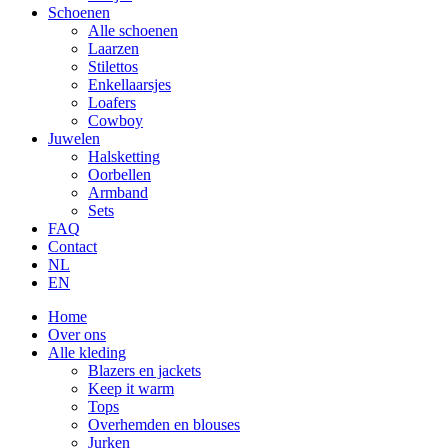
Schoenen
Alle schoenen
Laarzen
Stilettos
Enkellaarsjes
Loafers
Cowboy
Juwelen
Halsketting
Oorbellen
Armband
Sets
FAQ
Contact
NL
EN
Home
Over ons
Alle kleding
Blazers en jackets
Keep it warm
Tops
Overhemden en blouses
Jurken