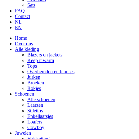
Sets
FAQ
Contact
NL
EN
Home
Over ons
Alle kleding
Blazers en jackets
Keep it warm
Tops
Overhemden en blouses
Jurken
Broeken
Rokjes
Schoenen
Alle schoenen
Laarzen
Stilettos
Enkellaarsjes
Loafers
Cowboy
Juwelen
Halsketting