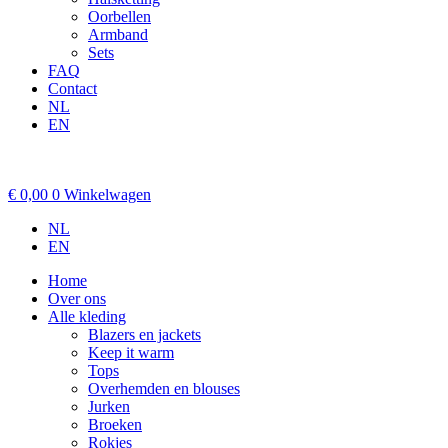
Oorbellen
Armband
Sets
FAQ
Contact
NL
EN
€
0,00
0
Winkelwagen
NL
EN
Home
Over ons
Alle kleding
Blazers en jackets
Keep it warm
Tops
Overhemden en blouses
Jurken
Broeken
Rokjes