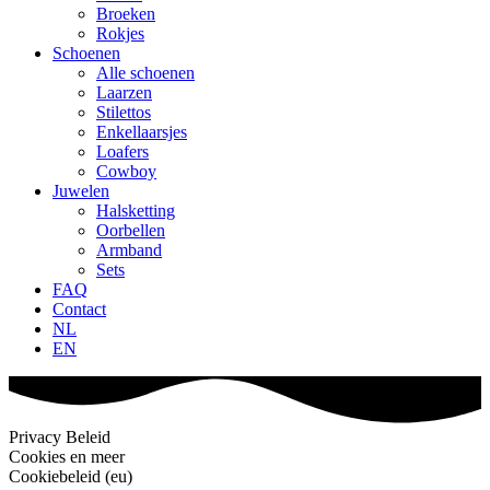
Broeken
Rokjes
Schoenen
Alle schoenen
Laarzen
Stilettos
Enkellaarsjes
Loafers
Cowboy
Juwelen
Halsketting
Oorbellen
Armband
Sets
FAQ
Contact
NL
EN
Privacy Beleid
Cookies en meer
Cookiebeleid (eu)